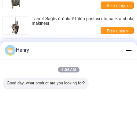
Bize ulaşın
Tarım/ Sağlık ürünleri/Tütün pastası otomatik ambalaj
makinesi
Bize ulaşın
Gıda/İlaç/Kimya Pasta Otomatik Paketleme Makinesi
Henry
Bize ulaşın
BH-TP2 RYO Tütün Torbası Paketleme Makinaları
5:04 AM
Bize ulaşın
Good day, what product are you looking for?
1 / 6
Dil değiştir
Turkish