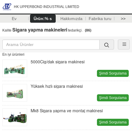
HK UPPERBOND INDUSTRIAL LIMITED
Ev
Ürün:% s
Hakkımızda
Fabrika turu
>>
Sigara yapma makineleri
Kalite
tedarikçi.
(86)
En iyi ürünleri
5000Cig/dak sigara makinesi
Şimdi Sorgulama
Yüksek hızlı sigara makinesi
Şimdi Sorgulama
Mk8 Sigara yapma ve montaj makinesi
Şimdi Sorgulama